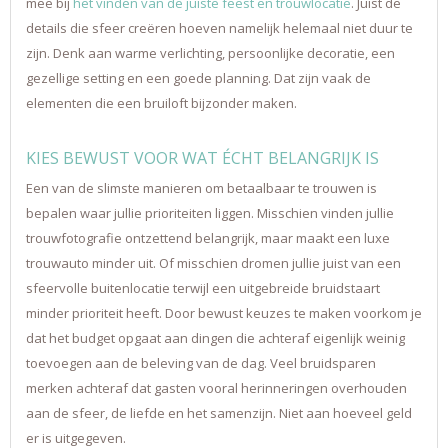
mee bij
het vinden van de juiste feest en trouwlocatie
. Juist de
details die sfeer creëren hoeven namelijk helemaal niet duur te
zijn. Denk aan warme verlichting, persoonlijke decoratie, een
gezellige setting en een goede planning. Dat zijn vaak de
elementen die een bruiloft bijzonder maken.
KIES BEWUST VOOR WAT ÉCHT BELANGRIJK IS
Een van de slimste manieren om betaalbaar te trouwen is
bepalen waar jullie prioriteiten liggen. Misschien vinden jullie
trouwfotografie ontzettend belangrijk, maar maakt een luxe
trouwauto minder uit. Of misschien dromen jullie juist van een
sfeervolle buitenlocatie terwijl een uitgebreide bruidstaart
minder prioriteit heeft. Door bewust keuzes te maken voorkom je
dat het budget opgaat aan dingen die achteraf eigenlijk weinig
toevoegen aan de beleving van de dag. Veel bruidsparen
merken achteraf dat gasten vooral herinneringen overhouden
aan de sfeer, de liefde en het samenzijn. Niet aan hoeveel geld
er is uitgegeven.