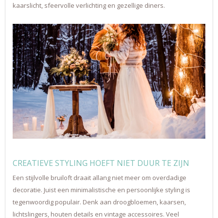
kaarslicht, sfeervolle verlichting en gezellige diners.
CREATIEVE STYLING HOEFT NIET DUUR TE ZIJN
Een stijlvolle bruiloft draait allang niet meer om overdadige
decoratie. Juist een minimalistische en persoonlijke styling is
tegenwoordig populair. Denk aan droogbloemen, kaarsen,
lichtslingers, houten details en vintage accessoires. Veel