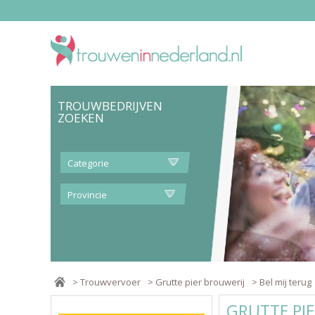
TROUWBEDRIJVEN
ZOEKEN
Categorie
Provincie
>
Trouwvervoer
>
Grutte pier brouwerij
>
Bel mij terug
GRUTTE PI