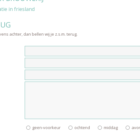
ie in friesland
RUG
ens achter, dan bellen wij je z.s.m. terug.
geen-voorkeur
ochtend
middag
avo