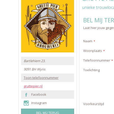
unieke trouwlocat
BEL MIJ TE
Laat hier jouw gegev
Naam
*
Woonplaats
*
Telefoonnummer
Bartlehiem 23.
*
9091 BH
Wyns
Toelichting
Toon telefoonnummer
gruttepier.nl
Facebook
Instagram
Voorkeurstijd
BEL MIJ TERUG