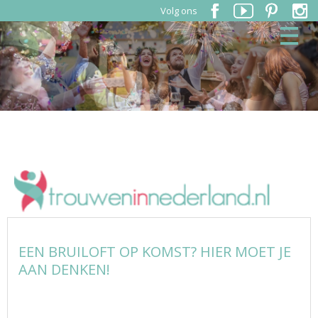
Volg ons
EEN BRUILOFT OP KOMST? HIER MOET JE
AAN DENKEN!