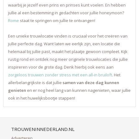
waarbij je jezelf even prins en prinses kunt voelen. En hebben
jullie al een bestemming in gedachten voor jullie honeymoon?
Rome
staat te springen om jullie te ontvangen!
Een unieke trouwlocatie vinden is cruciaal voor het creëren van
jullie perfecte dag. Want laten we eerlijk zijn, een locatie die
helemaal bij jullie past, maakt het plaatje gewoon compleet. Kijk
rustig rond en ontdek nog meer originele trouwlocaties die jullie
inspireren voor de grote dag. Denk hierbij ook eens aan
zorgeloos trouwen zonder stress met een all-in bruiloft
. Het
allerbelangrijkste is dat jullie
samen van deze dag kunnen
genieten
en er nog heel lang van kunnen nagenieten, waar jullie
ook in het huwelijksbootje stappen!
TROUWENINNEDERLAND.NL
Adverteren