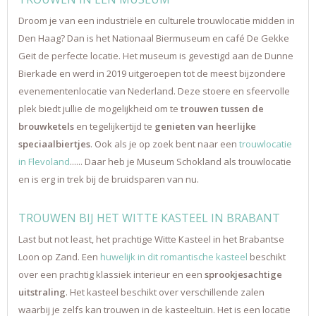
Droom je van een industriële en culturele trouwlocatie midden in
Den Haag? Dan is het Nationaal Biermuseum en café De Gekke
Geit de perfecte locatie. Het museum is gevestigd aan de Dunne
Bierkade en werd in 2019 uitgeroepen tot de meest bijzondere
evenementenlocatie van Nederland. Deze stoere en sfeervolle
plek biedt jullie de mogelijkheid om te
trouwen tussen de
brouwketels
en tegelijkertijd te
genieten van heerlijke
speciaalbiertjes
. Ook als je op zoek bent naar een
trouwlocatie
in Flevoland
...... Daar heb je Museum Schokland als trouwlocatie
en is erg in trek bij de bruidsparen van nu.
TROUWEN BIJ HET WITTE KASTEEL IN BRABANT
Last but not least, het prachtige Witte Kasteel in het Brabantse
Loon op Zand. Een
huwelijk in dit romantische kasteel
beschikt
over een prachtig klassiek interieur en een
sprookjesachtige
uitstraling
. Het kasteel beschikt over verschillende zalen
waarbij je zelfs kan trouwen in de kasteeltuin. Het is een locatie